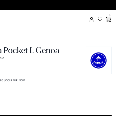
0
a Pocket L Genoa
ale
85
|
COULEUR
:
NOIR