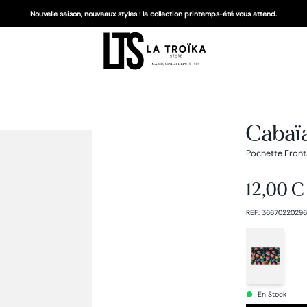
Nouvelle saison, nouveaux styles : la collection printemps-été vous attend.
Cabaï
Pochette Front
12,00 €
REF
:
36670220296
En Stock