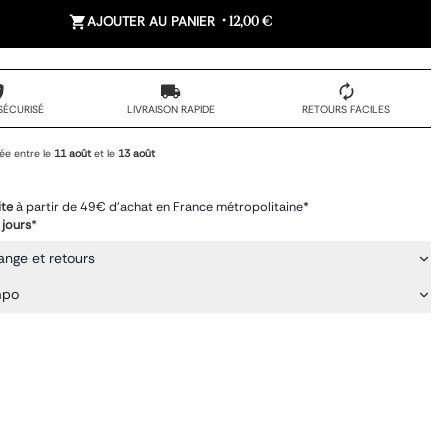
AJOUTER AU PANIER
•
12,00 €
SÉCURISÉ
LIVRAISON RAPIDE
RETOURS FACILES
ée entre le
11 août
et le
13 août
ite
à partir de 49€ d'achat en France métropolitaine*
 jours
*
ange et retours
mpo