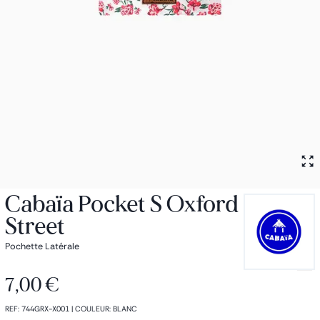
Petit sac à dos
Porte monnaie
Bagagerie
Bagages
Accessoires
Sac de voyage
Nos conseils
Nos Marques
Nos chaussettes
Collection : Les sacs de cours
Cabaïa Pocket S Oxford
Street
Pochette Latérale
7,00 €
REF
:
744GRX-X001
|
COULEUR
:
BLANC