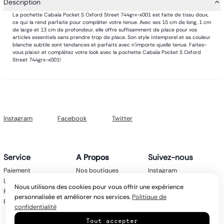
Description
La pochette Cabaïa Pocket S Oxford Street 744grx-x001 est faite de tissu doux,
ce qui la rend parfaite pour compléter votre tenue. Avec ses 15 cm de long, 1 cm
de large et 13 cm de profondeur, elle offre suffisamment de place pour vos
articles essentiels sans prendre trop de place. Son style intemporel et sa couleur
blanche subtile sont tendances et parfaits avec n'importe quelle tenue. Faites-
vous plaisir et complétez votre look avec la pochette Cabaïa Pocket S Oxford
Street 744grx-x001!
Instagram
Facebook
Twitter
Service
A Propos
Suivez-nous
Paiement
Nos boutiques
Instagram
Livraison
Nos marques
Facebook
Nous utilisons des cookies pour vous offrir une expérience
Retours
Mentions légales
Twitter
personnalisée et améliorer nos services.
Politique de
FAQ
CGV
confidentialité
Politique de
Tout accepter
confidentialité