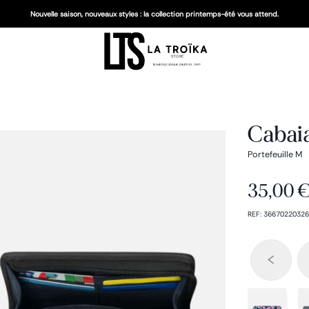
Nouvelle saison, nouveaux styles : la collection printemps-été vous attend.
Cabaia
Portefeuille M
35,00 
REF
:
36670220326