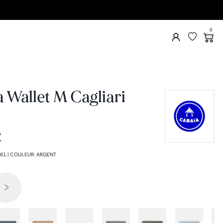
0
 Wallet M Cagliari
€
61
|
COULEUR
:
ARGENT