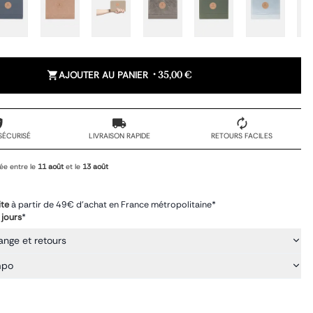
AJOUTER AU PANIER
•
35,00 €
SÉCURISÉ
LIVRAISON RAPIDE
RETOURS FACILES
ée entre le
11 août
et le
13 août
ite
à partir de 49€ d'achat en France métropolitaine*
 jours
*
ange et retours
mpo