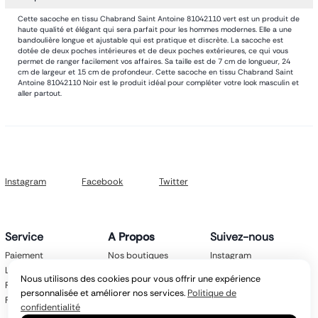
Cette sacoche en tissu Chabrand Saint Antoine 81042110 vert est un produit de
haute qualité et élégant qui sera parfait pour les hommes modernes. Elle a une
bandoulière longue et ajustable qui est pratique et discrète. La sacoche est
dotée de deux poches intérieures et de deux poches extérieures, ce qui vous
permet de ranger facilement vos affaires. Sa taille est de 7 cm de longueur, 24
cm de largeur et 15 cm de profondeur. Cette sacoche en tissu Chabrand Saint
Antoine 81042110 Noir est le produit idéal pour compléter votre look masculin et
aller partout.
Instagram
Facebook
Twitter
Service
A Propos
Suivez-nous
Paiement
Nos boutiques
Instagram
Livraison
Nos marques
Facebook
Nous utilisons des cookies pour vous offrir une expérience
Retours
Mentions légales
Twitter
personnalisée et améliorer nos services.
Politique de
FAQ
CGV
confidentialité
Politique de