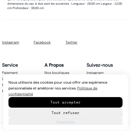
dimensions du sac à dos sont les suivantes : Longueur : 28,00 cm Largeur : 12,00
cm Profondeur : 38,00 cm
Instagram
Facebook
Twitter
Service
A Propos
Suivez-nous
Paiement
Nos boutiques
Instagram
Livraison
Nos marques
Facebook
Nous utilisons des cookies pour vous offrir une expérience
Retours
Mentions légales
Twitter
personnalisée et améliorer nos services.
Politique de
FAQ
CGV
confidentialité
Politique de
Tout accepter
confidentialité
Contact
Tout refuser
Personnaliser
© Copyright
2026
latroikastore.com