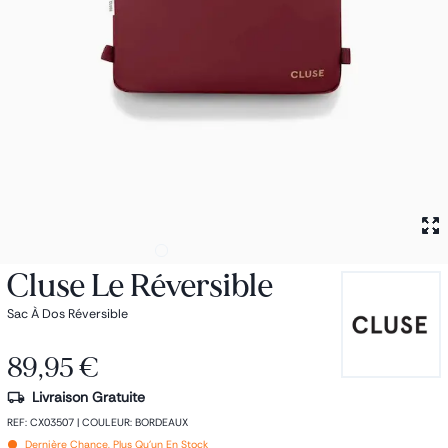
Petit sac à dos
Porte monnaie
Bagagerie
Bagages
Accessoires
Sac de voyage
Nos conseils
Nos Marques
Nos chaussettes
Collection : Les sacs de cours
Cluse Le Réversible
Sac À Dos Réversible
89,95 €
Livraison Gratuite
REF
:
CX03507
|
COULEUR
:
BORDEAUX
Dernière Chance, Plus Qu'un En Stock