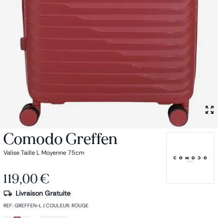
Petit sac à dos
Porte monnaie
Bagagerie
Bagages
Accessoires
Sac de voyage
Nos conseils
Nos Marques
Nos chaussettes
Collection : Les sacs de cours
Comodo Greffen
Valise Taille L Moyenne 75cm
119,00 €
Livraison Gratuite
REF
:
GREFFEN-L
|
COULEUR
:
ROUGE