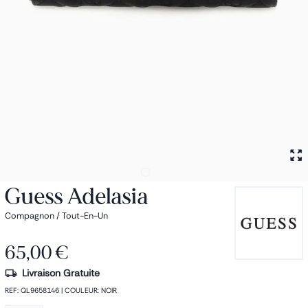
Petit sac à dos
Porte monnaie
Bagagerie
Bagages
Accessoires
Sac de voyage
Nos conseils
Nos Marques
Nos chaussettes
Collection : Les sacs de cours
Guess Adelasia
Compagnon / Tout-En-Un
65,00 €
Livraison Gratuite
REF
:
QL9658146
|
COULEUR
:
NOIR