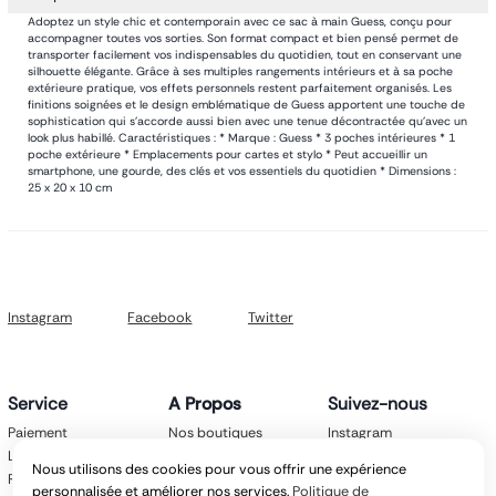
Adoptez un style chic et contemporain avec ce sac à main Guess, conçu pour
accompagner toutes vos sorties. Son format compact et bien pensé permet de
transporter facilement vos indispensables du quotidien, tout en conservant une
silhouette élégante. Grâce à ses multiples rangements intérieurs et à sa poche
extérieure pratique, vos effets personnels restent parfaitement organisés. Les
finitions soignées et le design emblématique de Guess apportent une touche de
sophistication qui s’accorde aussi bien avec une tenue décontractée qu’avec un
look plus habillé. Caractéristiques : * Marque : Guess * 3 poches intérieures * 1
poche extérieure * Emplacements pour cartes et stylo * Peut accueillir un
smartphone, une gourde, des clés et vos essentiels du quotidien * Dimensions :
25 x 20 x 10 cm
Instagram
Facebook
Twitter
Service
A Propos
Suivez-nous
Paiement
Nos boutiques
Instagram
Livraison
Nos marques
Facebook
Nous utilisons des cookies pour vous offrir une expérience
Retours
Mentions légales
Twitter
personnalisée et améliorer nos services.
Politique de