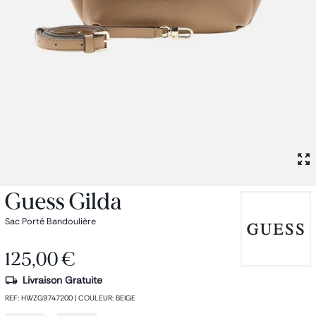
Petit sac à dos
Porte monnaie
Bagagerie
Bagages
Accessoires
Sac de voyage
Nos conseils
Nos Marques
Nos chaussettes
Collection : Les sacs de cours
Guess Gilda
Sac Porté Bandoulière
125,00 €
Livraison Gratuite
REF
:
HWZG9747200
|
COULEUR
:
BEIGE