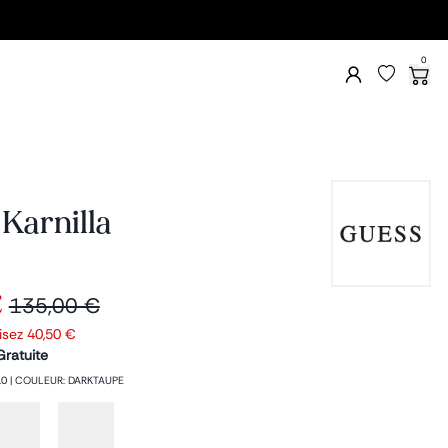
0
Karnilla
€
135,00 €
isez
40,50 €
Gratuite
10
|
COULEUR
:
DARKTAUPE