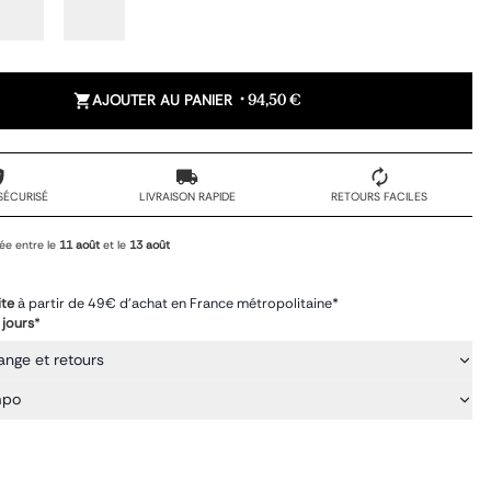
AJOUTER AU PANIER
•
94,50 €
SÉCURISÉ
LIVRAISON RAPIDE
RETOURS FACILES
ée entre le
11 août
et le
13 août
ite
à partir de 49€ d'achat en France métropolitaine*
 jours
*
ange et retours
mpo