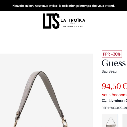
Nouvelle saison, nouveaux styles : la collection printemps-été vous attend.
PPR
-30%
Guess 
Sac Seau
94,50 
Vous économ
Livraison 
REF
:
HWOS99010