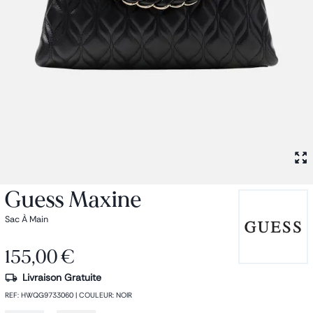
Petit sac à dos
Porte monnaie
Bagagerie
Bagages
Accessoires
Sac de voyage
Nos conseils
Nos Marques
Nos chaussettes
Collection : Les sacs de cours
Guess Maxine
Sac À Main
155,00 €
Livraison Gratuite
REF
:
HWQG9733060
|
COULEUR
:
NOIR