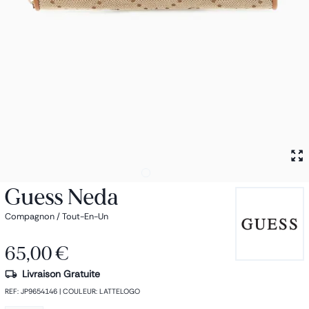
Petit sac à dos
Porte monnaie
Bagagerie
Bagages
Accessoires
Sac de voyage
Nos conseils
Nos Marques
Nos chaussettes
Collection : Les sacs de cours
Guess Neda
Compagnon / Tout-En-Un
65,00 €
Livraison Gratuite
REF
:
JP9654146
|
COULEUR
:
LATTELOGO