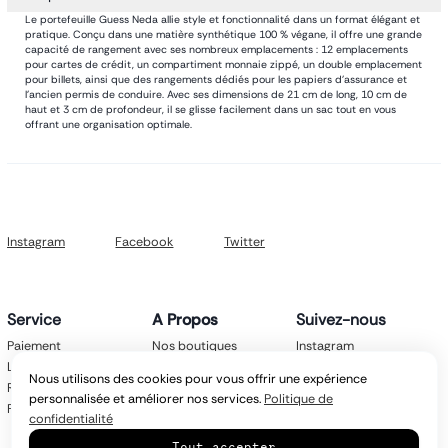
Le portefeuille Guess Neda allie style et fonctionnalité dans un format élégant et
pratique. Conçu dans une matière synthétique 100 % végane, il offre une grande
capacité de rangement avec ses nombreux emplacements : 12 emplacements
pour cartes de crédit, un compartiment monnaie zippé, un double emplacement
pour billets, ainsi que des rangements dédiés pour les papiers d’assurance et
l’ancien permis de conduire. Avec ses dimensions de 21 cm de long, 10 cm de
haut et 3 cm de profondeur, il se glisse facilement dans un sac tout en vous
offrant une organisation optimale.
Instagram
Facebook
Twitter
Service
A Propos
Suivez-nous
Paiement
Nos boutiques
Instagram
Livraison
Nos marques
Facebook
Nous utilisons des cookies pour vous offrir une expérience
Retours
Mentions légales
Twitter
personnalisée et améliorer nos services.
Politique de
FAQ
CGV
confidentialité
Politique de
Tout accepter