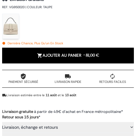
REF
:
VG950020
|
COULEUR
:
TAUPE
Dernière Chance, Plus Qu'un En Stock
AJOUTER AU PANIER
•
81,00 €
PAIEMENT SÉCURISÉ
LIVRAISON RAPIDE
RETOURS FACILES
Livraison estimée entre le
11 août
et le
13 août
Livraison gratuite
à partir de 49€ d'achat en France métropolitaine*
Retour sous 15 jours
*
Livraison, échange et retours