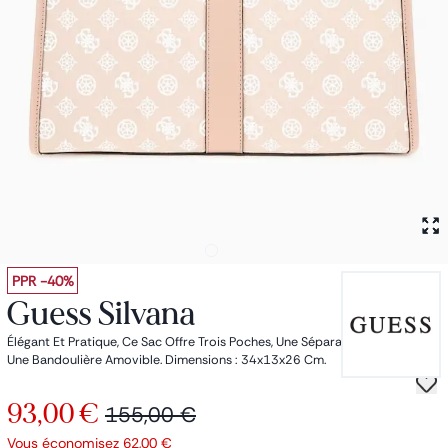
Petit sac à dos
Porte monnaie
Bagagerie
Bagages
Accessoires
Sac de voyage
Nos conseils
Nos Marques
Nos chaussettes
Collection : Les sacs de cours
PPR
-40%
Guess Silvana
Élégant Et Pratique, Ce Sac Offre Trois Poches, Une Séparation Intérieure Et
Une Bandoulière Amovible. Dimensions : 34x13x26 Cm.
93,00 €
155,00 €
Vous économisez
62,00 €