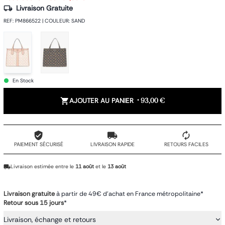
Livraison Gratuite
REF
:
PM866522
|
COULEUR
:
SAND
En Stock
AJOUTER AU PANIER
•
93,00 €
PAIEMENT SÉCURISÉ
LIVRAISON RAPIDE
RETOURS FACILES
Livraison estimée entre le
11 août
et le
13 août
Livraison gratuite
à partir de 49€ d'achat en France métropolitaine*
Retour sous 15 jours
*
Livraison, échange et retours