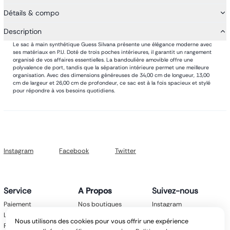
Détails & compo
Description
Le sac à main synthétique Guess Silvana présente une élégance moderne avec
ses matériaux en P.U. Doté de trois poches intérieures, il garantit un rangement
organisé de vos affaires essentielles. La bandoulière amovible offre une
polyvalence de port, tandis que la séparation intérieure permet une meilleure
organisation. Avec des dimensions généreuses de 34,00 cm de longueur, 13,00
cm de largeur et 26,00 cm de profondeur, ce sac est à la fois spacieux et stylé
pour répondre à vos besoins quotidiens.
Instagram
Facebook
Twitter
Service
A Propos
Suivez-nous
Paiement
Nos boutiques
Instagram
Livraison
Nos marques
Facebook
Nous utilisons des cookies pour vous offrir une expérience
Retours
Mentions légales
Twitter