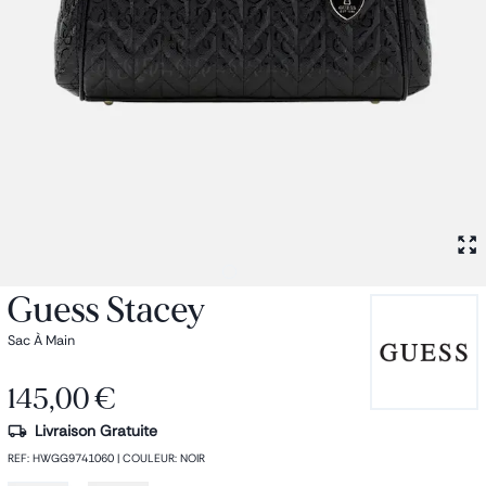
Petit sac à dos
Porte monnaie
Bagagerie
Bagages
Accessoires
Sac de voyage
Nos conseils
Nos Marques
Nos chaussettes
Collection : Les sacs de cours
Guess Stacey
Sac À Main
145,00 €
Livraison Gratuite
REF
:
HWGG9741060
|
COULEUR
:
NOIR