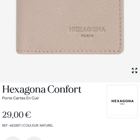
Petit sac à dos
Porte monnaie
Bagagerie
Bagages
Accessoires
Sac de voyage
Nos conseils
Nos Marques
Nos chaussettes
Collection : Les sacs de cours
Hexagona Confort
Porte Cartes En Cuir
29,00 €
REF
:
461007
|
COULEUR
:
NATUREL