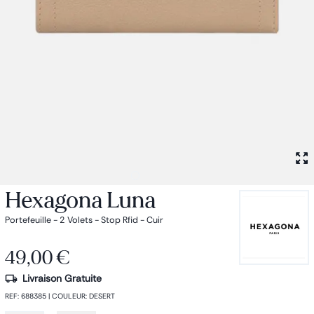
Petit sac à dos
Porte monnaie
Bagagerie
Bagages
Accessoires
Sac de voyage
Nos conseils
Nos Marques
Nos chaussettes
Collection : Les sacs de cours
Hexagona Luna
Portefeuille - 2 Volets - Stop Rfid - Cuir
49,00 €
Livraison Gratuite
REF
:
688385
|
COULEUR
:
DESERT