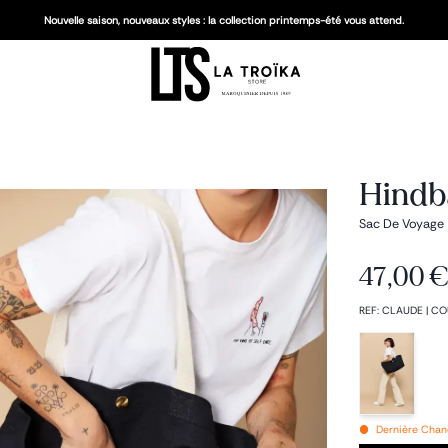
Nouvelle saison, nouveaux styles : la collection printemps-été vous attend.
Hindb
Sac De Voyage
47,00 
REF
:
CLAUDE
|
CO
Dernière Chanc