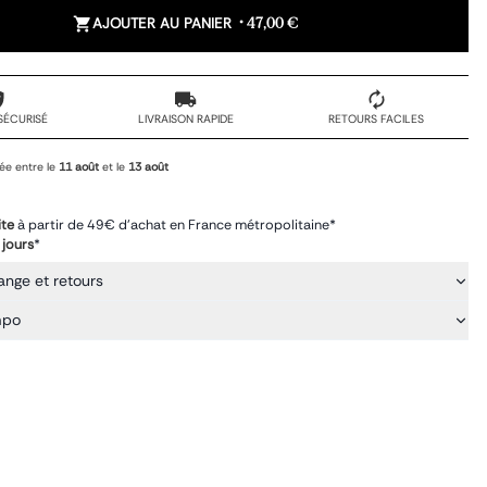
AJOUTER AU PANIER
•
47,00 €
SÉCURISÉ
LIVRAISON RAPIDE
RETOURS FACILES
ée entre le
11 août
et le
13 août
ite
à partir de 49€ d'achat en France métropolitaine*
 jours
*
ange et retours
mpo