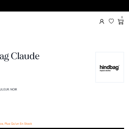
0
ag Claude
€
ULEUR
:
NOIR
e, Plus Qu'un En Stock