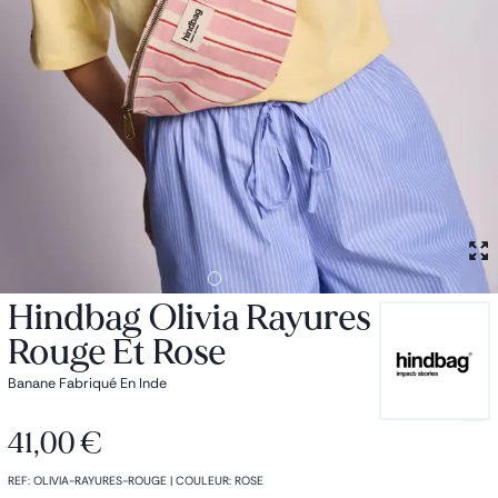
Petit sac à dos
Porte monnaie
Bagagerie
Bagages
Accessoires
Sac de voyage
Nos conseils
Nos Marques
Nos chaussettes
Collection : Les sacs de cours
Hindbag Olivia Rayures
Rouge Et Rose
Banane Fabriqué En Inde
41,00 €
REF
:
OLIVIA-RAYURES-ROUGE
|
COULEUR
:
ROSE