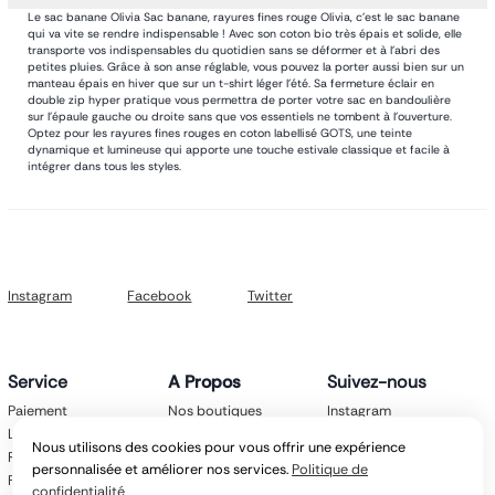
Le sac banane Olivia Sac banane, rayures fines rouge Olivia, c’est le sac banane
qui va vite se rendre indispensable ! Avec son coton bio très épais et solide, elle
transporte vos indispensables du quotidien sans se déformer et à l'abri des
petites pluies. Grâce à son anse réglable, vous pouvez la porter aussi bien sur un
manteau épais en hiver que sur un t-shirt léger l’été. Sa fermeture éclair en
double zip hyper pratique vous permettra de porter votre sac en bandoulière
sur l'épaule gauche ou droite sans que vos essentiels ne tombent à l'ouverture.
Optez pour les rayures fines rouges en coton labellisé GOTS, une teinte
dynamique et lumineuse qui apporte une touche estivale classique et facile à
intégrer dans tous les styles.
Instagram
Facebook
Twitter
Service
A Propos
Suivez-nous
Paiement
Nos boutiques
Instagram
Livraison
Nos marques
Facebook
Nous utilisons des cookies pour vous offrir une expérience
Retours
Mentions légales
Twitter
personnalisée et améliorer nos services.
Politique de
FAQ
CGV
confidentialité