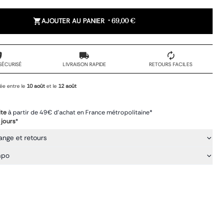
AJOUTER AU PANIER
•
69,00 €
SÉCURISÉ
LIVRAISON RAPIDE
RETOURS FACILES
ée entre le
10 août
et le
12 août
ite
à partir de 49€ d'achat en France métropolitaine*
 jours
*
ange et retours
mpo