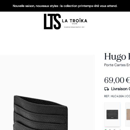
Nouvelle saison, nouveaux styles : la collection printemps-été vous attend.
Hugo B
Porte Cartes En
69,00 
Livraison 
REF
:
HLC416A
|
C