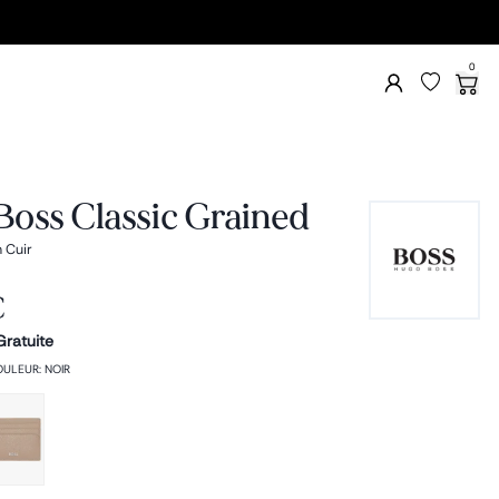
0
oss Classic Grained
 Cuir
€
Gratuite
OULEUR
:
NOIR