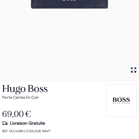
Petit sac à dos
Porte monnaie
Bagagerie
Bagages
Accessoires
Sac de voyage
Nos conseils
Nos Marques
Nos chaussettes
Collection : Les sacs de cours
Hugo Boss
Porte Cartes En Cuir
69,00 €
Livraison Gratuite
REF
:
HLC416N
|
COULEUR
:
NAVY