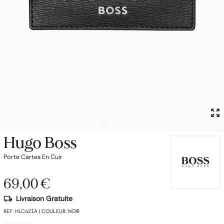
Petit sac à dos
Porte monnaie
Bagagerie
Bagages
Accessoires
Sac de voyage
Nos conseils
Nos Marques
Nos chaussettes
Collection : Les sacs de cours
Hugo Boss
Porte Cartes En Cuir
69,00 €
Livraison Gratuite
REF
:
HLC421A
|
COULEUR
:
NOIR