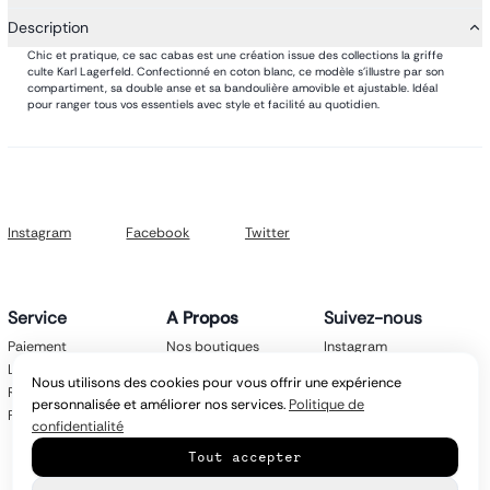
Description
Chic et pratique, ce sac cabas est une création issue des collections la griffe
culte Karl Lagerfeld. Confectionné en coton blanc, ce modèle s'illustre par son
compartiment, sa double anse et sa bandoulière amovible et ajustable. Idéal
pour ranger tous vos essentiels avec style et facilité au quotidien.
Instagram
Facebook
Twitter
Service
A Propos
Suivez-nous
Paiement
Nos boutiques
Instagram
Livraison
Nos marques
Facebook
Nous utilisons des cookies pour vous offrir une expérience
Retours
Mentions légales
Twitter
personnalisée et améliorer nos services.
Politique de
FAQ
CGV
confidentialité
Politique de
Tout accepter
confidentialité
Contact