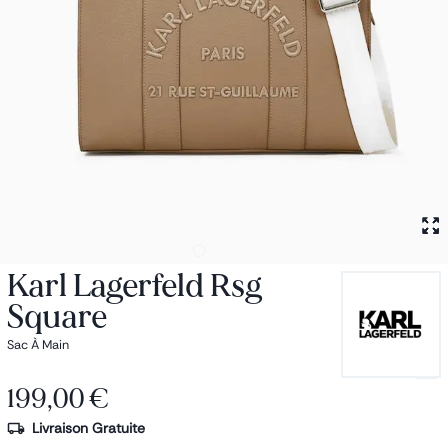
Petit sac à dos
Porte monnaie
Bagagerie
Bagages
Accessoires
Sac de voyage
Nos conseils
Nos Marques
Nos chaussettes
Collection : Les sacs de cours
Karl Lagerfeld Rsg
Square
Sac À Main
199,00 €
Livraison Gratuite