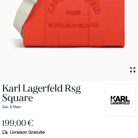
Petit sac à dos
Porte monnaie
Bagagerie
Bagages
Accessoires
Sac de voyage
Nos conseils
Nos Marques
Nos chaussettes
Collection : Les sacs de cours
Karl Lagerfeld Rsg
Square
Sac À Main
199,00 €
Livraison Gratuite