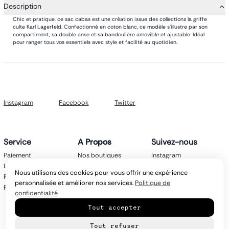
Description
Chic et pratique, ce sac cabas est une création issue des collections la griffe
culte Karl Lagerfeld. Confectionné en coton blanc, ce modèle s'illustre par son
compartiment, sa double anse et sa bandoulière amovible et ajustable. Idéal
pour ranger tous vos essentiels avec style et facilité au quotidien.
Instagram
Facebook
Twitter
Service
A Propos
Suivez-nous
Paiement
Nos boutiques
Instagram
Livraison
Nos marques
Facebook
Nous utilisons des cookies pour vous offrir une expérience
Retours
Mentions légales
Twitter
personnalisée et améliorer nos services.
Politique de
FAQ
CGV
confidentialité
Politique de
Tout accepter
confidentialité
Contact
Tout refuser