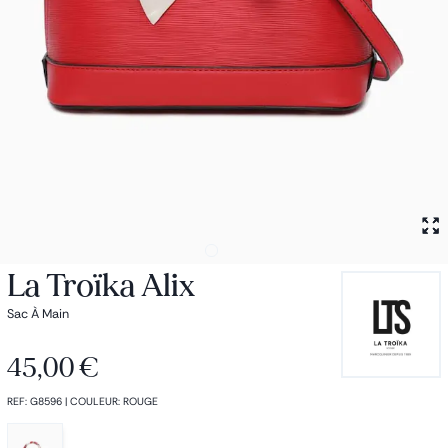
Petit sac à dos
Porte monnaie
Bagagerie
Bagages
Accessoires
Sac de voyage
Nos conseils
Nos Marques
Nos chaussettes
Collection : Les sacs de cours
La Troïka Alix
Sac À Main
45,00 €
REF
:
G8596
|
COULEUR
:
ROUGE