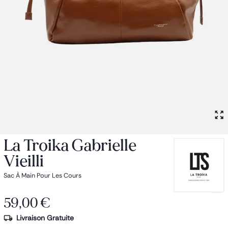
Petit sac à dos
Porte monnaie
Bagagerie
Bagages
Accessoires
Sac de voyage
Nos conseils
Nos Marques
Nos chaussettes
Collection : Les sacs de cours
La Troika Gabrielle
Vieilli
Sac À Main Pour Les Cours
59,00 €
Livraison Gratuite