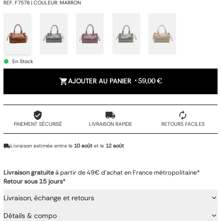
REF
:
F7578
|
COULEUR
:
MARRON
En Stock
AJOUTER AU PANIER
•
59,00 €
PAIEMENT SÉCURISÉ
LIVRAISON RAPIDE
RETOURS FACILES
Livraison estimée entre le
10 août
et le
12 août
Livraison gratuite
à partir de 49€ d'achat en France métropolitaine*
Retour sous 15 jours
*
Livraison, échange et retours
Détails & compo