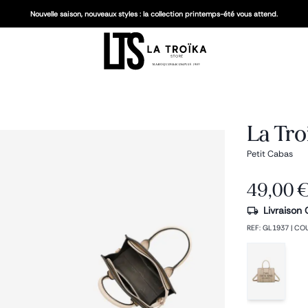
Nouvelle saison, nouveaux styles : la collection printemps-été vous attend.
La Tro
Petit Cabas
49,00 
Livraison 
REF
:
GL1937
|
CO