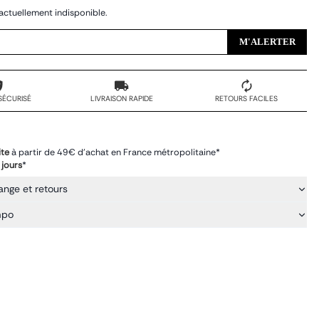
actuellement indisponible.
M'ALERTER
SÉCURISÉ
LIVRAISON RAPIDE
RETOURS FACILES
ite
à partir de 49€ d'achat en France métropolitaine*
 jours
*
ange et retours
mpo