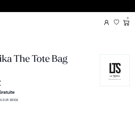
0
ika The Tote Bag
€
Gratuite
ULEUR
:
BEIGE