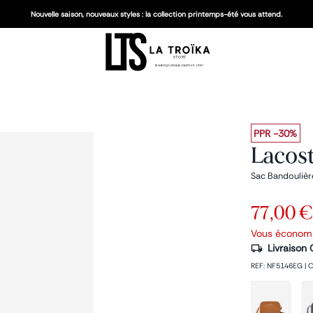
Nouvelle saison, nouveaux styles : la collection printemps-été vous attend.
PPR
-30%
Lacos
Sac Bandoulièr
77,00 €
Vous économ
Livraison 
REF
:
NF5146EG
|
C