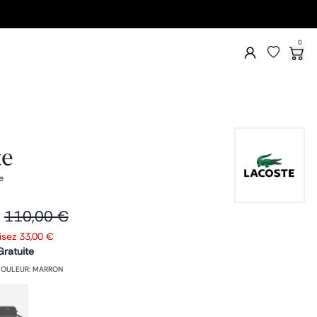
0
te
e
110,00 €
isez
33,00 €
Gratuite
OULEUR
:
MARRON