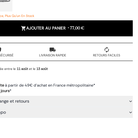
e, Plus Qu'un En Stock
AJOUTER AU PANIER
•
77,00 €
SÉCURISÉ
LIVRAISON RAPIDE
RETOURS FACILES
ée entre le
11 août
et le
13 août
ite
à partir de 49€ d'achat en France métropolitaine*
 jours
*
ange et retours
mpo