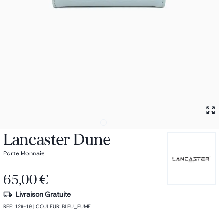
Petit sac à dos
Porte monnaie
Bagagerie
Bagages
Accessoires
Sac de voyage
Nos conseils
Nos Marques
Nos chaussettes
Collection : Les sacs de cours
Lancaster Dune
Porte Monnaie
65,00 €
Livraison Gratuite
REF
:
129-19
|
COULEUR
:
BLEU_FUME