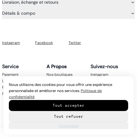
Livraison, échange et retours
Détails & compo
Instagram
Facebook
Twitter
Service
A Propos
Suivez-nous
Paiement
Nos boutiques
Instagram
Livraison
Nos marques
Facebook
Nous utilisons des cookies pour vous offrir une expérience
Retours
Mentions légales
Twitter
personnalisée et améliorer nos services.
Politique de
FAQ
CGV
confidentialité
Politique de
Tout accepter
confidentialité
Contact
Tout refuser
Personnaliser
© Copyright
2026
latroikastore.com