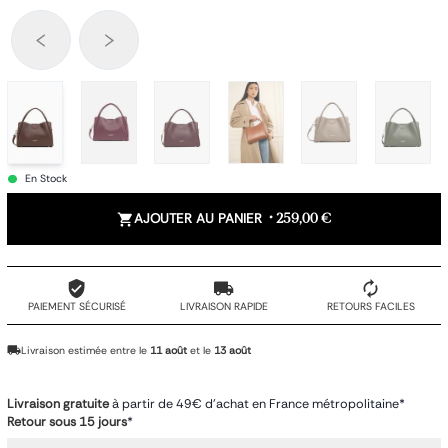
En Stock
AJOUTER AU PANIER
•
259,00 €
PAIEMENT SÉCURISÉ
LIVRAISON RAPIDE
RETOURS FACILES
Livraison estimée entre le
11 août
et le
13 août
Livraison gratuite
à partir de 49€ d'achat en France métropolitaine*
Retour sous 15 jours
*