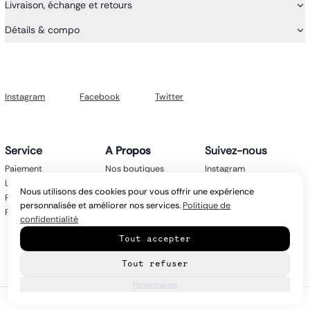
Livraison, échange et retours
Détails & compo
Instagram
Facebook
Twitter
Service
A Propos
Suivez-nous
Paiement
Nos boutiques
Instagram
Livraison
Nos marques
Facebook
Nous utilisons des cookies pour vous offrir une expérience
Retours
Mentions légales
Twitter
personnalisée et améliorer nos services.
Politique de
FAQ
CGV
confidentialité
Politique de
Tout accepter
confidentialité
Contact
Tout refuser
Personnaliser
© Copyright
2026
latroikastore.com