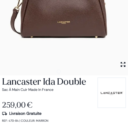
Petit sac à dos
Porte monnaie
Bagagerie
Bagages
Accessoires
Sac de voyage
Nos conseils
Nos Marques
Nos chaussettes
Collection : Les sacs de cours
Lancaster Ida Double
Sac À Main Cuir Made In France
259,00 €
Livraison Gratuite
REF
:
470-84
|
COULEUR
:
MARRON