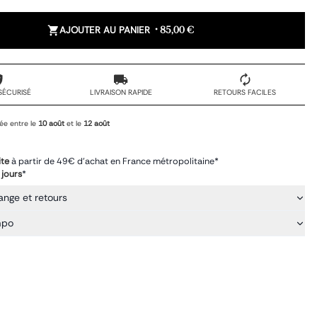
AJOUTER AU PANIER
•
85,00 €
SÉCURISÉ
LIVRAISON RAPIDE
RETOURS FACILES
ée entre le
10 août
et le
12 août
ite
à partir de 49€ d'achat en France métropolitaine*
 jours
*
ange et retours
mpo