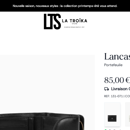
Nouvelle saison, nouveaux styles : la collection printemps-été vous attend.
Lancas
Portefeuile
85,00 
Livraison 
REF
:
131-071
|
CO