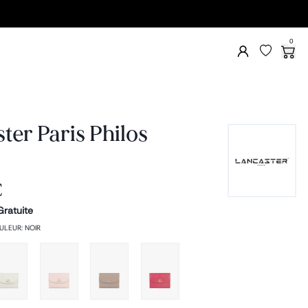
0
ter Paris Philos
€
Gratuite
ULEUR
:
NOIR