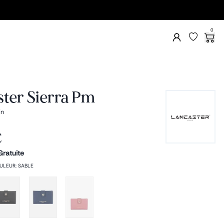
0
ter Sierra Pm
in
€
Gratuite
ULEUR
:
SABLE