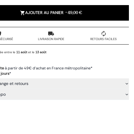
AJOUTER AU PANIER
•
49,00 €
SÉCURISÉ
LIVRAISON RAPIDE
RETOURS FACILES
ée entre le
11 août
et le
13 août
ite
à partir de 49€ d'achat en France métropolitaine*
 jours
*
ange et retours
mpo