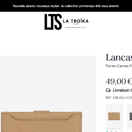
Nouvelle saison, nouveaux styles : la collection printemps-été vous attend.
Lancas
Porte-Cartes F
49,00 
Livraison 
REF
:
138-011
|
CO