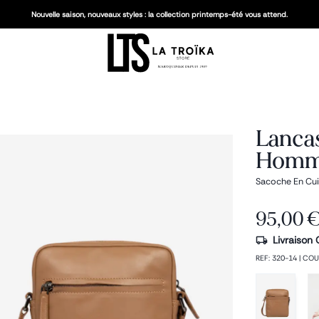
Nouvelle saison, nouveaux styles : la collection printemps-été vous attend.
Lancas
Hom
Sacoche En Cui
95,00 
Livraison 
REF
:
320-14
|
COU