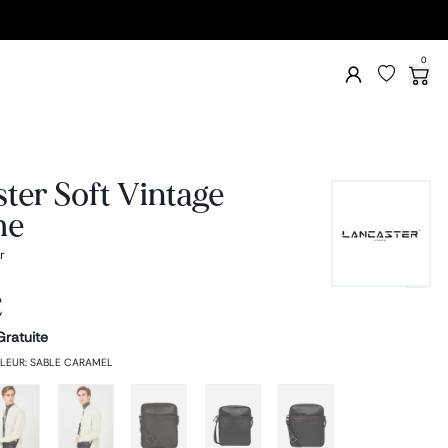
0
ter Soft Vintage
me
r
€
Gratuite
LEUR
:
SABLE CARAMEL