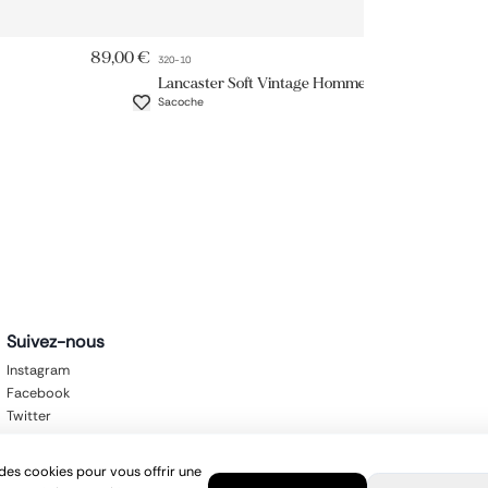
RAPIDE
AJOUT RAPIDE
89,00 €
89,00 €
320-10
32
Lancaster Soft Vintage Homme
La
Sacoche
32
Suivez-nous
Instagram
Facebook
Twitter
des cookies pour vous offrir une