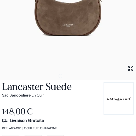
Petit sac à dos
Porte monnaie
Bagagerie
Bagages
Accessoires
Sac de voyage
Nos conseils
Nos Marques
Nos chaussettes
Collection : Les sacs de cours
Lancaster Suede
Sac Bandoulière En Cuir
148,00 €
Livraison Gratuite
REF
:
480-081
|
COULEUR
:
CHATAIGNE