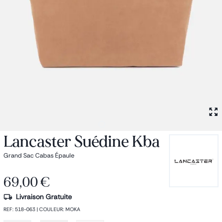
Petit sac à dos
Porte monnaie
Bagagerie
Bagages
Accessoires
Sac de voyage
Nos conseils
Nos Marques
Nos chaussettes
Collection : Les sacs de cours
Lancaster Suédine Kba
Grand Sac Cabas Épaule
69,00 €
Livraison Gratuite
REF
:
518-063
|
COULEUR
:
MOKA