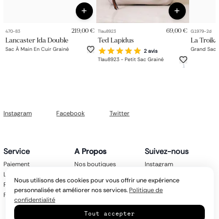
219,00 €
69,00 €
470-83
Tlau8923
G1979-2d
Lancaster Ida Double
Ted Lapidus
La Troika
Sac À Main En Cuir Grainé
Grand Sac D
2 avis
Tlau8923 - Petit Sac Grainé
1
Instagram
Facebook
Twitter
Service
A Propos
Suivez-nous
Paiement
Nos boutiques
Instagram
Livraison
Nos marques
Facebook
Nous utilisons des cookies pour vous offrir une expérience
Retours
Mentions légales
Twitter
personnalisée et améliorer nos services.
Politique de
FAQ
CGV
confidentialité
Politique de
Tout accepter
confidentialité