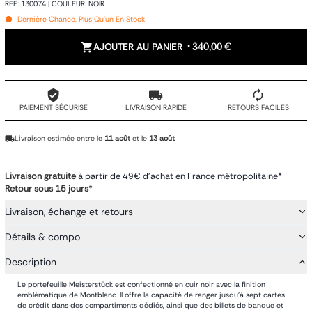
REF
:
130074
|
COULEUR
:
NOIR
Dernière Chance, Plus Qu'un En Stock
AJOUTER AU PANIER
•
340,00 €
PAIEMENT SÉCURISÉ
LIVRAISON RAPIDE
RETOURS FACILES
Livraison estimée entre le
11 août
et le
13 août
Livraison gratuite
à partir de 49€ d'achat en France métropolitaine*
Retour sous 15 jours
*
Livraison, échange et retours
Détails & compo
Description
Le portefeuille Meisterstück est confectionné en cuir noir avec la finition
emblématique de Montblanc. Il offre la capacité de ranger jusqu'à sept cartes
de crédit dans des compartiments dédiés, ainsi que des billets de banque et