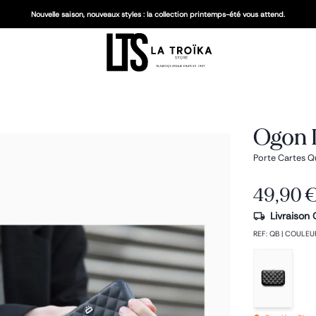
Nouvelle saison, nouveaux styles : la collection printemps-été vous attend.
Ogon 
Porte Cartes Qu
49,90 
Livraison 
REF
:
QB
|
COULEU