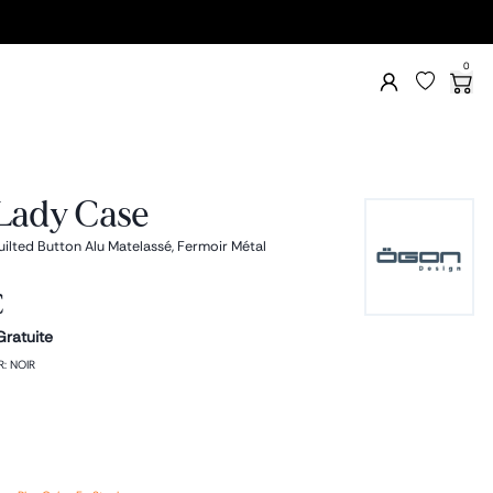
0
Lady Case
ilted Button Alu Matelassé, Fermoir Métal
€
Gratuite
R
:
NOIR