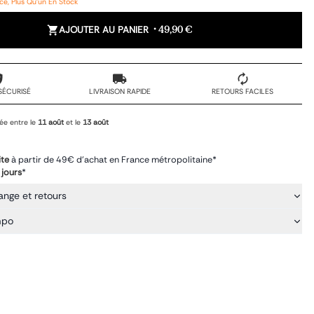
e, Plus Qu'un En Stock
AJOUTER AU PANIER
•
49,90 €
SÉCURISÉ
LIVRAISON RAPIDE
RETOURS FACILES
ée entre le
11 août
et le
13 août
ite
à partir de 49€ d'achat en France métropolitaine*
 jours
*
ange et retours
mpo