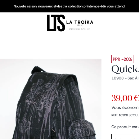
Nouvelle saison, nouveaux styles : la collection printemps-été vous attend.
PPR
-20%
Quicks
10908 - Sac À
39,00 
Vous économ
REF
:
10908
|
COUL
Ce produit est 