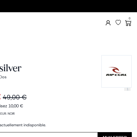
0
ilver
 Dos
1
€
49,00 €
isez
10,00 €
EUR
:
NOIR
actuellement indisponible.