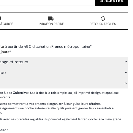
M'ALERTER
SÉCURISÉ
LIVRAISON RAPIDE
RETOURS FACILES
ite
à partir de 49€ d'achat en France métropolitaine*
 jours
*
ange et retours
mpo
sac à dos
Quicksilver
. Sac à dos à la fois simple, au joli imprimé design et spacieux
enfants.
nts permettront à vos enfants d’organiser à leur guise leurs affaires.
a également une poche extérieure afin qu’ils puissent garder leurs essentiels à
n.
le avec ses bretelles réglables, ils pourront également le transporter à la main grâce
tien :