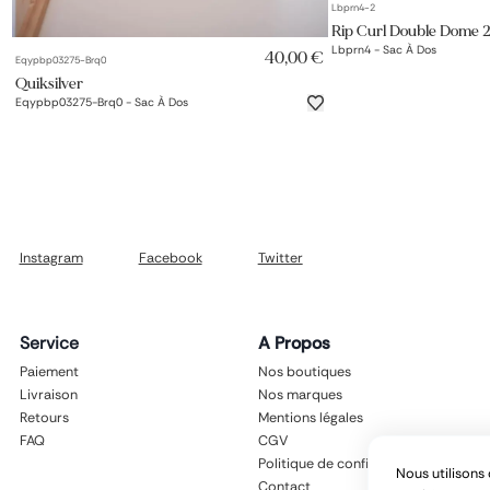
Lbprn4-2
Rip Curl Double Dome 
AJOUT RAPIDE
Lbprn4 - Sac À Dos
40,00 €
Eqypbp03275-Brq0
Quiksilver
Eqypbp03275-Brq0 - Sac À Dos
Instagram
Facebook
Twitter
Service
A Propos
Paiement
Nos boutiques
Livraison
Nos marques
Retours
Mentions légales
FAQ
CGV
Politique de confidentialité
Nous utilisons 
Contact