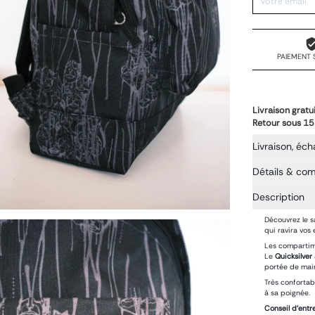
PAIEMENT 
Livraison gratu
Retour sous 15
Livraison, éch
Détails & co
Description
Découvrez le 
qui ravira vos 
Les compartime
Le
Quicksilver
portée de mai
Très confortab
à sa poignée.
Conseil d'entre