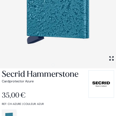
Petit sac à dos
Porte monnaie
Bagagerie
Bagages
Accessoires
Sac de voyage
Nos conseils
Nos Marques
Nos chaussettes
Collection : Les sacs de cours
Secrid Hammerstone
Cardprotector Azure
35,00 €
REF
:
CH-AZURE
|
COULEUR
:
AZUR