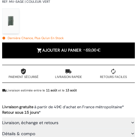
REF
:
MV-SAGE
|
COULEUR
:
VERT
Dernière Chance, Plus Qu'un En Stock
AJOUTER AU PANIER
•
69,00 €
PAIEMENT SÉCURISÉ
LIVRAISON RAPIDE
RETOURS FACILES
Livraison estimée entre le
11 août
et le
13 août
Livraison gratuite
à partir de 49€ d'achat en France métropolitaine*
Retour sous 15 jours
*
Livraison, échange et retours
Détails & compo