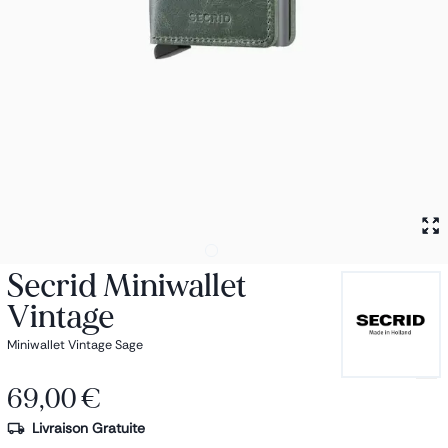
Petit sac à dos
Porte monnaie
Bagagerie
Bagages
Accessoires
Sac de voyage
Nos conseils
Nos Marques
Nos chaussettes
Collection : Les sacs de cours
Secrid Miniwallet
Vintage
Miniwallet Vintage Sage
69,00 €
Livraison Gratuite