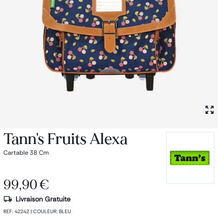
Petit sac à dos
Porte monnaie
Bagagerie
Bagages
Accessoires
Sac de voyage
Nos conseils
Nos Marques
Nos chaussettes
Collection : Les sacs de cours
Tann's Fruits Alexa
Cartable 38 Cm
1
99,90 €
Livraison Gratuite
REF
:
42242
|
COULEUR
:
BLEU