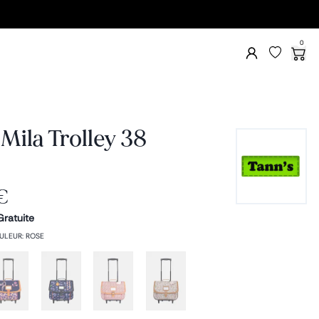
0
 Mila Trolley 38
€
Gratuite
ULEUR
:
ROSE