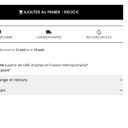
AJOUTER AU PANIER
•
106,95 €
SÉCURISÉ
LIVRAISON RAPIDE
RETOURS FACILES
ée entre le
11 août
et le
13 août
ite
à partir de 49€ d'achat en France métropolitaine*
 jours
*
ange et retours
mpo