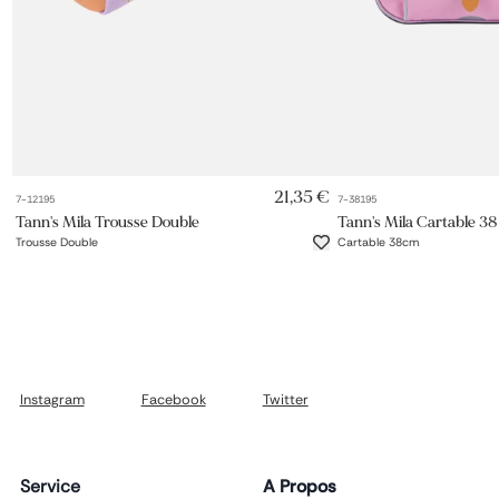
AJOUT RAPIDE
AJOUT 
21,35 €
7-12195
7-38195
Tann's Mila Trousse Double
Tann's Mila Cartable 38
Trousse Double
Cartable 38cm
Instagram
Facebook
Twitter
Service
A Propos