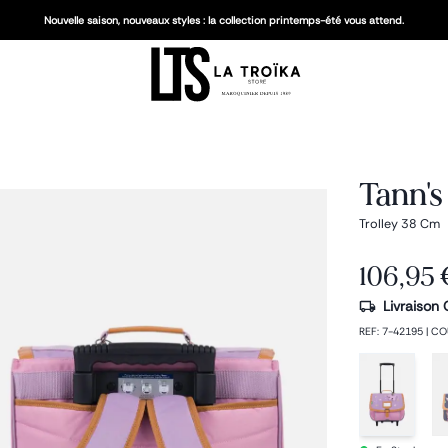
Nouvelle saison, nouveaux styles : la collection printemps-été vous attend.
Tann's
Trolley 38 Cm
106,95 
Livraison 
REF
:
7-42195
|
CO