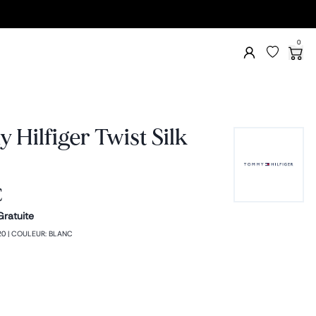
0
Hilfiger Twist Silk
€
Gratuite
20
|
COULEUR
:
BLANC