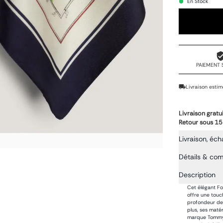
En Stock
PAIEMENT 
Livraison estim
Livraison gratu
Retour sous 15
Livraison, éch
Détails & co
Description
Cet élégant Fo
offre une touc
profondeur de 
plus, ses maté
marque Tommy 