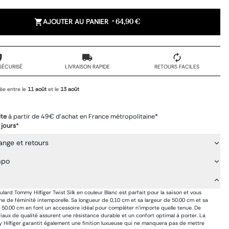
AJOUTER AU PANIER
•
64,90 €
SÉCURISÉ
LIVRAISON RAPIDE
RETOURS FACILES
ée entre le
11 août
et le
13 août
ite
à partir de 49€ d'achat en France métropolitaine*
 jours
*
ange et retours
mpo
ulard Tommy Hilfiger Twist Silk en couleur Blanc est parfait pour la saison et vous
he de féminité intemporelle. Sa longueur de 0,10 cm et sa largeur de 50.00 cm et sa
50.00 cm en font un accessoire idéal pour compléter n'importe quelle tenue. De
riaux de qualité assurent une résistance durable et un confort optimal à porter. La
Hilfiger garantit également une finition luxueuse qui ne manquera pas de mettre