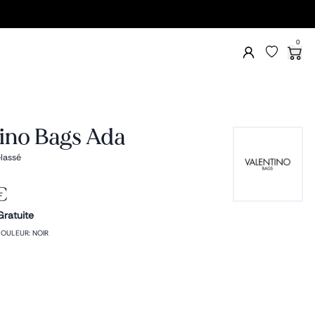
0
ino Bags Ada
lassé
€
Gratuite
OULEUR
:
NOIR