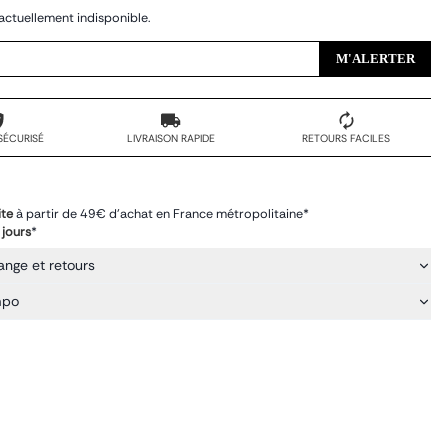
actuellement indisponible.
M'ALERTER
SÉCURISÉ
LIVRAISON RAPIDE
RETOURS FACILES
ite
à partir de 49€ d'achat en France métropolitaine*
 jours
*
ange et retours
mpo