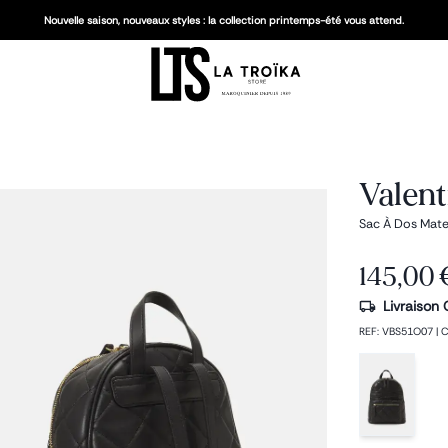
Nouvelle saison, nouveaux styles : la collection printemps-été vous attend.
Valent
Sac À Dos Mate
145,00 
Livraison 
REF
:
VBS51O07
|
C