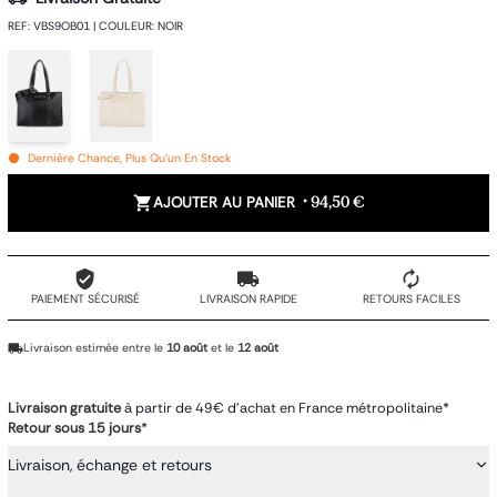
REF
:
VBS9OB01
|
COULEUR
:
NOIR
Dernière Chance, Plus Qu'un En Stock
AJOUTER AU PANIER
•
94,50 €
PAIEMENT SÉCURISÉ
LIVRAISON RAPIDE
RETOURS FACILES
Livraison estimée entre le
10 août
et le
12 août
Livraison gratuite
à partir de 49€ d'achat en France métropolitaine*
Retour sous 15 jours
*
Livraison, échange et retours