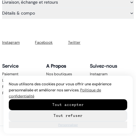
Livraison, échange et retours
Détails & compo
Instagram
Facebook
Twitter
Service
A Propos
Suivez-nous
Paiement
Nos boutiques
Instagram
Livraison
Nos marques
Facebook
Nous utilisons des cookies pour vous offrir une expérience
Retours
Mentions légales
Twitter
personnalisée et améliorer nos services.
Politique de
FAQ
CGV
confidentialité
Politique de
Tout accepter
confidentialité
Contact
Tout refuser
Personnaliser
© Copyright
2026
latroikastore.com