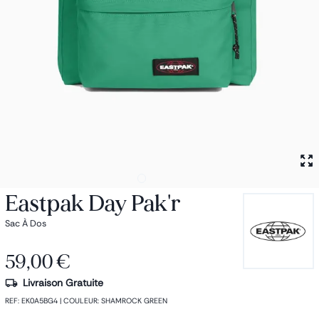
Petit sac à dos
Porte monnaie
Bagagerie
Bagages
Accessoires
Sac de voyage
Nos conseils
Nos Marques
Nos chaussettes
Collection : Les sacs de cours
Eastpak Day Pak'r
Sac À Dos
59,00 €
Livraison Gratuite
REF
:
EK0A5BG4
|
COULEUR
:
SHAMROCK GREEN