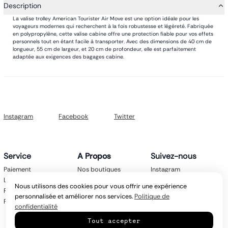
Description
La valise trolley American Tourister Air Move est une option idéale pour les
voyageurs modernes qui recherchent à la fois robustesse et légèreté. Fabriquée
en polypropylène, cette valise cabine offre une protection fiable pour vos effets
personnels tout en étant facile à transporter. Avec des dimensions de 40 cm de
longueur, 55 cm de largeur, et 20 cm de profondeur, elle est parfaitement
adaptée aux exigences des bagages cabine.
Instagram
Facebook
Twitter
Service
A Propos
Suivez-nous
Paiement
Nos boutiques
Instagram
Livraison
Nos marques
Facebook
Nous utilisons des cookies pour vous offrir une expérience
Retours
Mentions légales
Twitter
personnalisée et améliorer nos services.
Politique de
FAQ
CGV
confidentialité
Politique de
Tout accepter
confidentialité