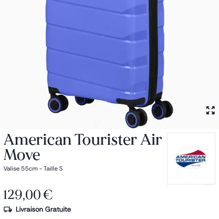
Petit sac à dos
Porte monnaie
Bagagerie
Bagages
Accessoires
Sac de voyage
Nos conseils
Nos Marques
Nos chaussettes
Collection : Les sacs de cours
American Tourister Air
Move
Valise 55cm - Taille S
129,00 €
Livraison Gratuite