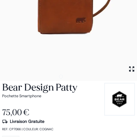
Petit sac à dos
Porte monnaie
Bagagerie
Bagages
Accessoires
Sac de voyage
Nos conseils
Nos Marques
Nos chaussettes
Collection : Les sacs de cours
Bear Design Patty
Pochette Smartphone
75,00 €
Livraison Gratuite
REF
:
CP7066
|
COULEUR
:
COGNAC