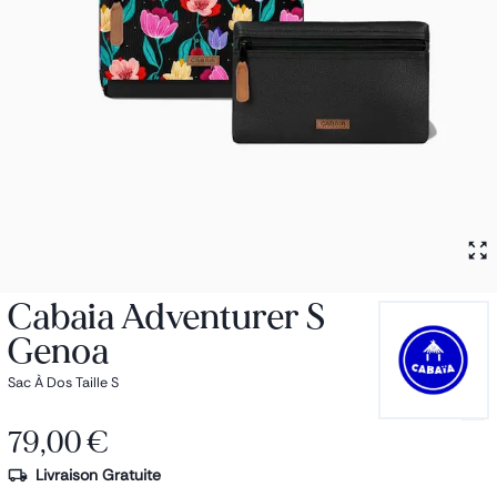
Petit sac à dos
Porte monnaie
Bagagerie
Bagages
Accessoires
Sac de voyage
Nos conseils
Nos Marques
Nos chaussettes
Collection : Les sacs de cours
Cabaia Adventurer S
Genoa
Sac À Dos Taille S
79,00 €
Livraison Gratuite