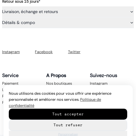
Retour sous 15 jours
*
Livraison, échange et retours
Détails & compo
Instagram
Facebook
Twitter
Service
A Propos
Suivez-nous
Paiement
Nos boutiques
Instagram
Livraison
Nos marques
Facebook
Nous utilisons des cookies pour vous offrir une expérience
Retours
Mentions légales
Twitter
personnalisée et améliorer nos services.
Politique de
FAQ
CGV
confidentialité
Politique de
Tout accepter
confidentialité
Contact
Tout refuser
Personnaliser