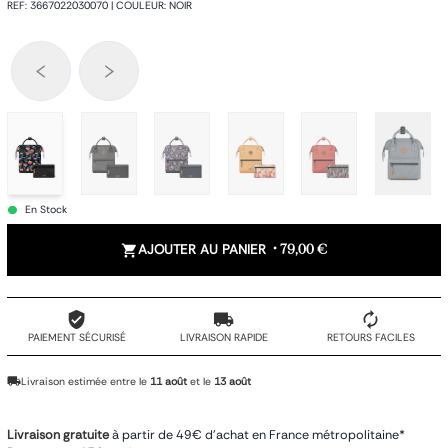
REF
:
3667022030070
|
COULEUR
:
NOIR
En Stock
AJOUTER AU PANIER
•
79,00 €
PAIEMENT SÉCURISÉ
LIVRAISON RAPIDE
RETOURS FACILES
Livraison estimée entre le
11 août
et le
13 août
Livraison gratuite
à partir de 49€ d'achat en France métropolitaine*