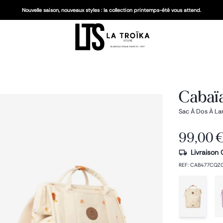
Nouvelle saison, nouveaux styles : la collection printemps-été vous attend.
Cabaïa
Sac À Dos À La
99,00 
Livraison 
REF
:
CAB477CQZ