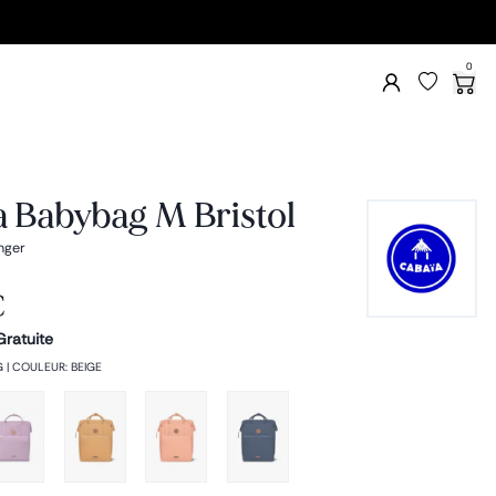
0
 Babybag M Bristol
nger
€
Gratuite
G
|
COULEUR
:
BEIGE