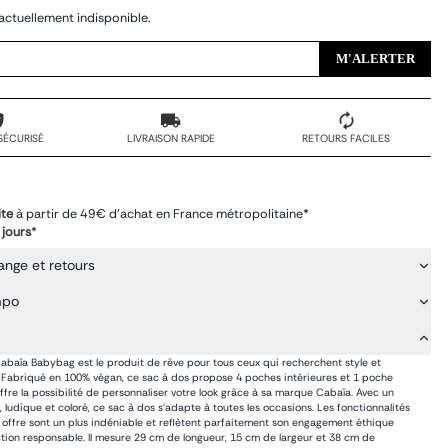
actuellement indisponible.
M'ALERTER
SÉCURISÉ
LIVRAISON RAPIDE
RETOURS FACILES
ite
à partir de 49€ d'achat en France métropolitaine*
 jours
*
ange et retours
mpo
abaïa Babybag est le produit de rêve pour tous ceux qui recherchent style et
. Fabriqué en 100% végan, ce sac à dos propose 4 poches intérieures et 1 poche
offre la possibilité de personnaliser votre look grâce à sa marque Cabaïa. Avec un
, ludique et coloré, ce sac à dos s'adapte à toutes les occasions. Les fonctionnalités
l offre sont un plus indéniable et reflètent parfaitement son engagement éthique
tion responsable. Il mesure 29 cm de longueur, 15 cm de largeur et 38 cm de