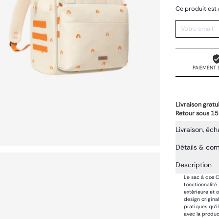
Ce produit est 
PAIEMENT 
Livraison gratu
Retour sous 15
Livraison, éch
Détails & co
Description
Le sac à dos C
fonctionnalité
extérieure et 
design original
pratiques qu'i
avec la produc