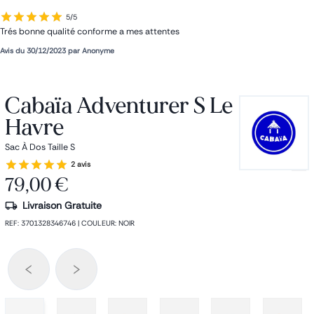
5/5
Trés bonne qualité conforme a mes attentes
Avis du
30/12/2023
par
Anonyme
Cabaïa Adventurer S Le
Havre
Sac À Dos Taille S
2 avis
79,00 €
Livraison Gratuite
REF
:
3701328346746
|
COULEUR
:
NOIR