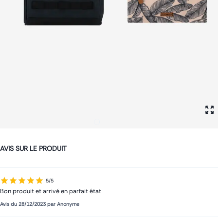
Petit sac à dos
Porte monnaie
Bagagerie
Bagages
Accessoires
Sac de voyage
Nos conseils
Nos Marques
Nos chaussettes
Collection : Les sacs de cours
AVIS SUR LE PRODUIT
5/5
Bon produit et arrivé en parfait état
Avis du
28/12/2023
par
Anonyme