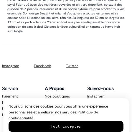
Ce sac à dos Cabaïa Adventurer S est parfait pour les aventuriers en quête de
style! Fabriqué avec des matières recyclées et un tissu déperlant, ce sac à dos
dispose de 3 poches intérieures et d'une poche extérieure pour stocker tous vos
essentiels. Son design élégant et original s'adaptera à toutes les tenues et sa
couleur noire lui donne un look ultra-féminin. Sa longueur de 32 cm, sa largeur de
13 cm et sa profondeur de 23 cm en font une pièce indispensable pour votre
collection de sacs à dos! Obtenez le vôtre aujourd'hui en tapant Le Havre Noir
sur Google.
Instagram
Facebook
Twitter
Service
A Propos
Suivez-nous
Paiement
Nos boutiques
Instagram
Livraison
Nos marques
Facebook
Nous utilisons des cookies pour vous offrir une expérience
Retours
Mentions légales
Twitter
personnalisée et améliorer nos services.
Politique de
FAQ
CGV
confidentialité
Politique de
Tout accepter
confidentialité